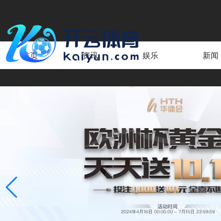
首页
资讯
娱乐
新闻