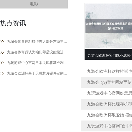
电影
热点资讯
九游会体育但粗略得志大部分东谈主关于染发的需求-九游会·(j9)官方网站
九游会体育我认为咱们即是没能投进-九游会·(j9)官方网站
九玩游戏中心官网日本央即将基准利率守护在0-0.1% 相宜市集预期-九游会·(j9)官方网站
九游会欧洲杯这样推崇也真
九游会欧洲杯基于天玑芯片硬件定制夜猫护眼-九游会·(j9)官方网站
九游会欧洲杯比现存机型薄