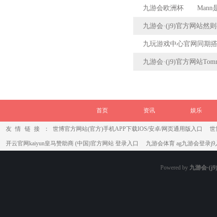
首页
资讯
娱乐
友情链接：
世博官方网站(官方)手机APP下载IOS/安卓/网页通用版入口
世
开云官网kaiyun皇马赞助商 (中国)官方网站 登录入口
九游会体育 ag九游会登录j
Powered by
九游会·(j